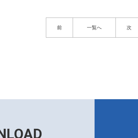
前
一覧へ
次
NLOAD