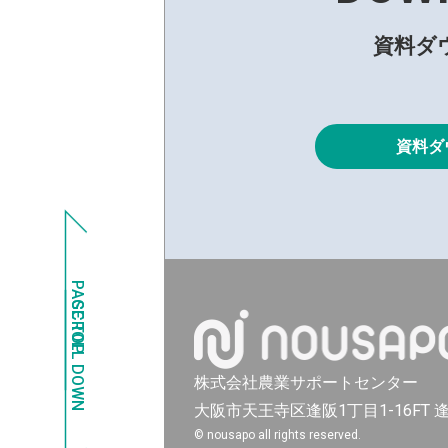
資料ダ
資料ダ
PAGE TOP
SCROLL DOWN
株式会社農業サポートセンター
大阪市天王寺区逢阪1丁目1-16FT
© nousapo all rights reserved.